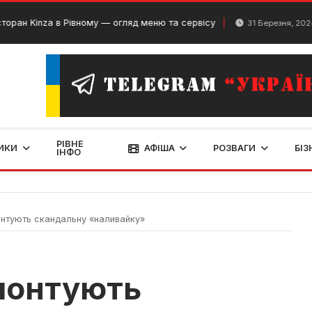
a в Рівному — огляд меню та сервісу
Скеледр
31 Березня, 2024
РІВНЕ
ИКИ
АФІША
РОЗВАГИ
БІЗ
ІНФО
нтують скандальну «наливайку»
монтують