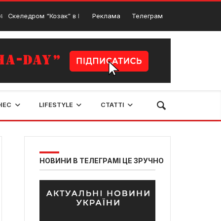
ом “Козак” в Рівному — що цікавого та де знаходиться?
Реклама
Телеграм
18 Лют
НЕС
LIFESTYLE
СТАТТІ
НОВИНИ В ТЕЛЕГРАМІ ЦЕ ЗРУЧНО