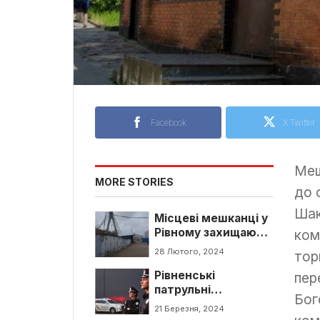
Facebook
X Twitter
Меш
MORE STORIES
до 
Шак
Місцеві мешканці у
Рівному захищають
ком
гаражі
28 Лютого, 2024
тор
Рівненські
пер
патрульні
Бог
допомогли 2
21 Березня, 2024
людям