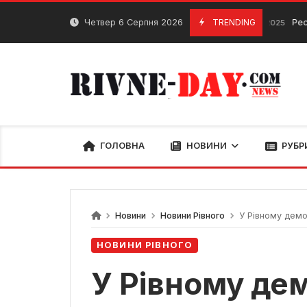
Skip
to
Четвер 6 Серпня 2026
TRENDING
Ресторан Kinz
30 Вересня, 2025
content
ГОЛОВНА
НОВИНИ
РУБР
Новини
Новини Рівного
У Рівному демо
НОВИНИ РІВНОГО
У Рівному де