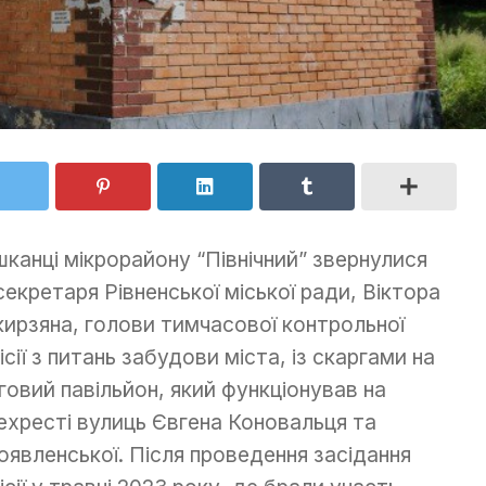
канці мікрорайону “Північний” звернулися
секретаря Рівненської міської ради, Віктора
ирзяна, голови тимчасової контрольної
ісії з питань забудови міста, із скаргами на
говий павільйон, який функціонував на
ехресті вулиць Євгена Коновальця та
оявленської. Після проведення засідання