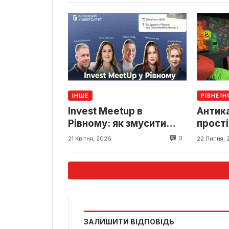
ІНШЕ
РІВНЕ І
Invest Meetup в
Антик
Рівному: як змусити
прості
гроші працювати на вас
залиш
0
21 Квітня, 2026
22 Липня, 
у 2026 році?
ЗАЛИШИТИ ВІДПОВІДЬ