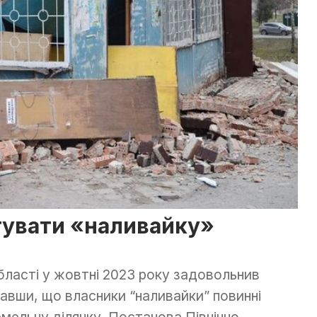
тувати «наливайку»
бласті у жовтні 2023 року задовольнив
завши, що власники “наливайки” повинні
емельну ділянку. Постанова Північно-