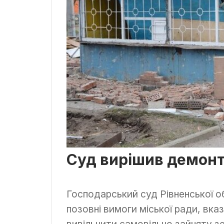
Суд вирішив демон
Господарський суд Рівненської о
позовні вимоги міської ради, вка
вивільнити самовільно зайняту з