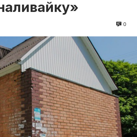
наливайку»
0