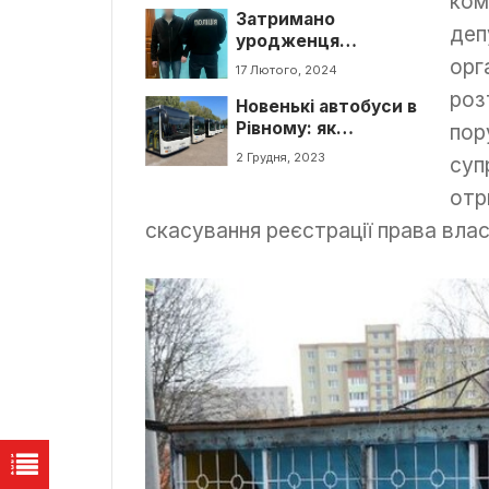
ком
Затримано
повернутися
деп
уродженця
додому
Луганщини за напад
орг
17 Лютого, 2024
в Рівному
роз
Новенькі автобуси в
Рівному: як
пор
змінилися
2 Грудня, 2023
суп
маршрути?
отр
скасування реєстрації права власн