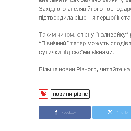
Західного апеляційного господа
підтвердила рішення першої інстан
Таким чином, спірну “наливайку” 
“Північний” тепер можуть сподіва
сутички під своїми вікнами.
Більше новин Рівного, читайте н
новини рівне
Facebook
X Twitter