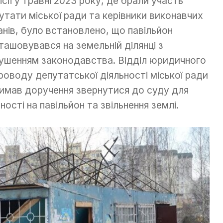
ісії у травні 2023 року, де брали участь
утати міської ради та керівники виконавчих
анів, було встановлено, що павільйон
ташовувався на земельній ділянці з
ушенням законодавства. Відділ юридичного
роводу депутатської діяльності міської ради
имав доручення звернутися до суду для
ості на павільйон та звільнення землі.