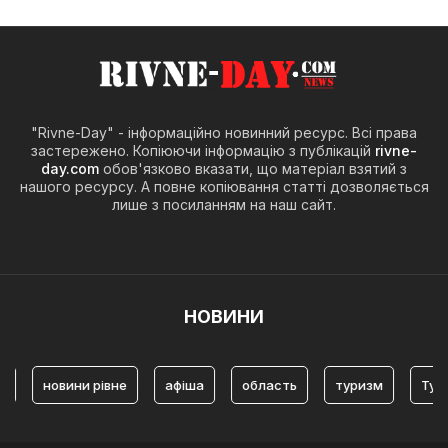
"Rivne-Day" - інформаційно новинний ресурс. Всі права
застережено. Копіюючи інформацію з публікацій
rivne-
day.com
обов'язково вказати, що матеріал взятий з
нашого ресурсу. А повне копіювання статті дозволяється
лише з посиланням на наш сайт.
НОВИНИ
вини рівне
афіша
область
туризм
Туризм Рівне