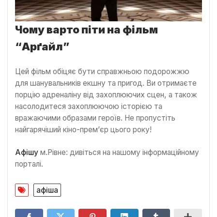
Чому варто піти на фільм
“Арґайл”
Цей фільм обіцяє бути справжньою подорожжю
для шанувальників екшну та пригод. Ви отримаєте
порцію адреналіну від захоплюючих сцен, а також
насолодитеся захоплюючою історією та
вражаючими образами героїв. Не пропустіть
найгарячіший кіно-прем’єр цього року!
Афішу
м.Рівне: дивіться на нашому інформаційному
порталі.
афіша