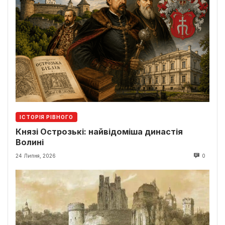
ІСТОРІЯ РІВНОГО
Князі Острозькі: найвідоміша династія
Волині
24 Липня, 2026
0