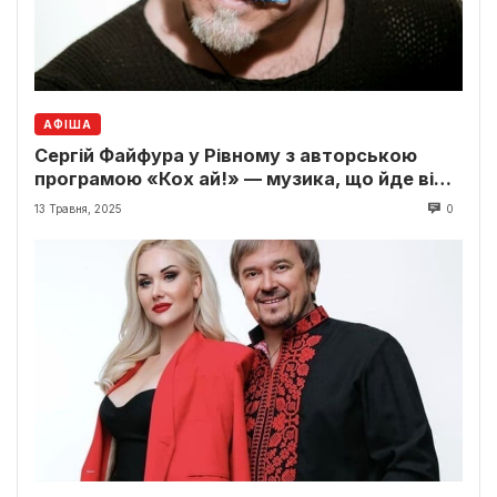
АФІША
Сергій Файфура у Рівному з авторською
програмою «Кох ай!» — музика, що йде від
серця
13 Травня, 2025
0