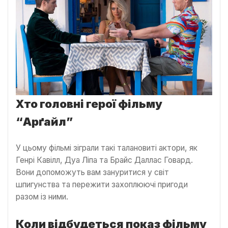
Хто головні герої фільму
“Арґайл”
У цьому фільмі зіграли такі талановиті актори, як
Генрі Кавілл, Дуа Ліпа та Брайс Даллас Говард.
Вони допоможуть вам зануритися у світ
шпигунства та пережити захоплюючі пригоди
разом із ними.
Коли відбудеться показ фільму