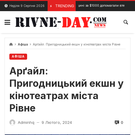
Skip
На Рівненщині за $1000 допомагали втекти призовникам
TRENDING
Неділя 9 Серпня 2026
2 Лютого, 2024
to
content
Афіша
Арґайл: Пригодницький екшн у кінотеатрах міста Рівне
АФІША
Арґайл:
Пригодницький екшн у
кінотеатрах міста
Рівне
0
Adminhq
9 Лютого, 2024
—