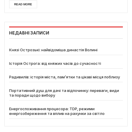
READ MORE
НЕДАВНІ ЗАПИСИ
Князі Острозькі: найвідоміша династія Волині
Історія Острога: від княжих часів до сучасності
Радивилів: історія міста, пам’ятки та цікаві місця поблизу
Портативний душ для дачі та відпочинку: переваги, види
та поради щодо вибору
Енергоспоживання процесора: TDP, режими
енергозбереження та вплив на рахунки за світло