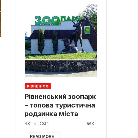
РІВНЕ ІНФО
Рівненський зоопарк
– топова туристична
родзинка міста
0
4 Січня, 2024
READ MORE