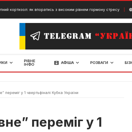
тизол: як впоратись з високим рівнем гормону стресу
31 Грудня
РІВНЕ
ИКИ
АФІША
РОЗВАГИ
БІЗ
ІНФО
” переміг у 1 чвертьфіналі Кубка України
не” переміг у 1