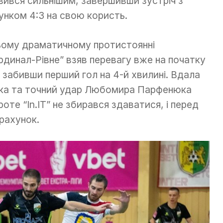
вився сильнішим, завершивши зустріч з
унком 4:3 на свою користь.
ьому драматичному протистоянні
рдинал-Рівне” взяв перевагу вже на початку
, забивши перший гол на 4-й хвилині. Вдала
ка та точний удар Любомира Парфенюка
оте “In.IT” не збирався здаватися, і перед
рахунок.