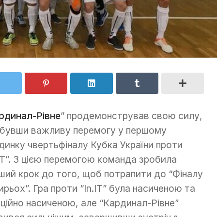
рдинал-Рівне
” продемонстрував свою силу,
бувши важливу перемогу у першому
динку чвертьфіналу Кубка України проти
.IT”. З цією перемогою команда зробила
ший крок до того, щоб потрапити до “Фіналу
ирьох”. Гра проти “In.IT” була насиченою та
ційно насиченою, але “Кардинал-Рівне”