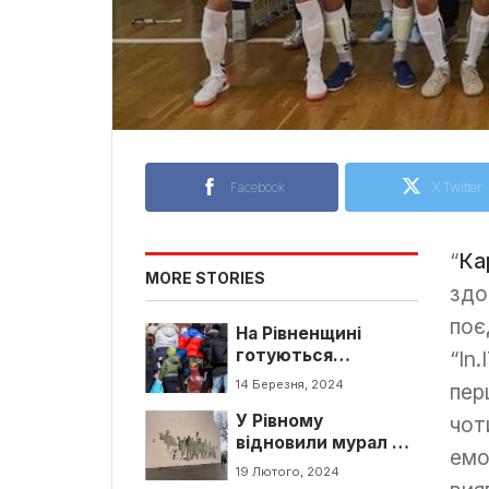
Facebook
X Twitter
“
Ка
MORE STORIES
здо
поє
На Рівненщині
готуються
“In
прийняти
14 Березня, 2024
пер
евакуйованих
У Рівному
громадян з
чот
відновили мурал на
Донеччини
емо
честь Героїв
19 Лютого, 2024
Небесної Сотні