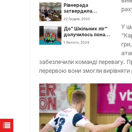
вия
Рівнерада
рах
затвердила
бюджет
22 Грудня, 2023
Рівненської
У ц
До” Шкільних ліг”
громади на 2024
“Ка
долучилось понад
50 команд з
1 Лютого, 2024
гри
Рівненщини
ата
забезпечили команді перевагу. Пр
перервою вони змогли вирівняти 