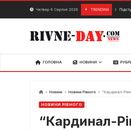
Skip
to
Четвер 6 Серпня 2026
TRENDING
Підступний кор
3 Грудня, 2023
content
ГОЛОВНА
НОВИНИ
РУБР
Новини
Новини Рівного
“Кардинал-Рівне
НОВИНИ РІВНОГО
“Кардинал-Рів