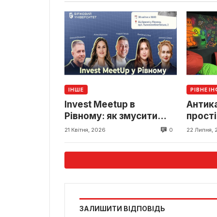
ІНШЕ
РІВНЕ І
Invest Meetup в
Антик
Рівному: як змусити
прості
гроші працювати на вас
залиш
0
21 Квітня, 2026
22 Липня, 
у 2026 році?
ЗАЛИШИТИ ВІДПОВІДЬ