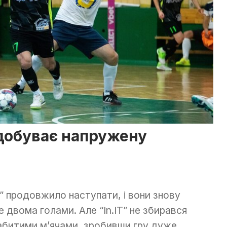
добуває напружену
” продовжило наступати, і вони знову
 двома голами. Але “In.IT” не збирався
забитими м’ячами, зробивши гру дуже