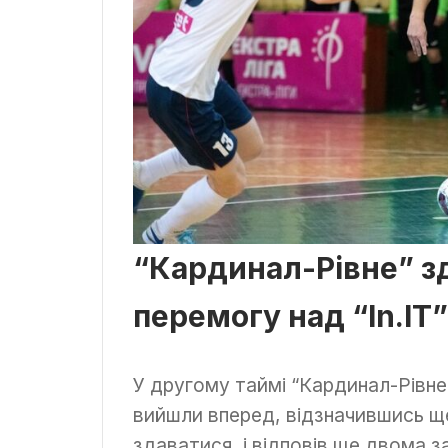
“Кардинал-Рівне” з
перемогу над “In.IT”
У другому таймі “Кардинал-Рівне
вийшли вперед, відзначившись ще
здаватися, і відповів ще двома 