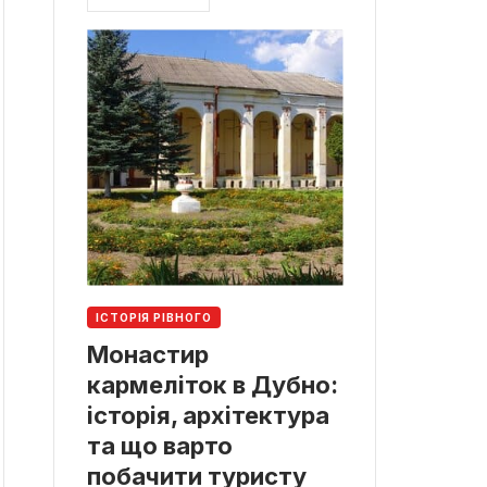
ІСТОРІЯ РІВНОГО
Монастир
кармеліток в Дубно:
історія, архітектура
та що варто
побачити туристу