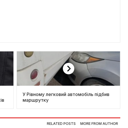
У Рівному легковий автомобіль підбив
ів
маршрутку
RELATED POSTS
MORE FROM AUTHOR