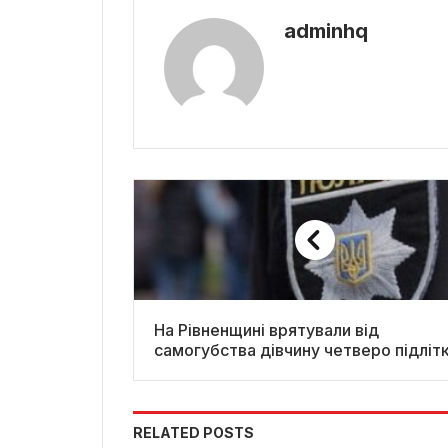
adminhq
На Рівненщині врятували від
самогубства дівчину четверо підлітк
RELATED POSTS