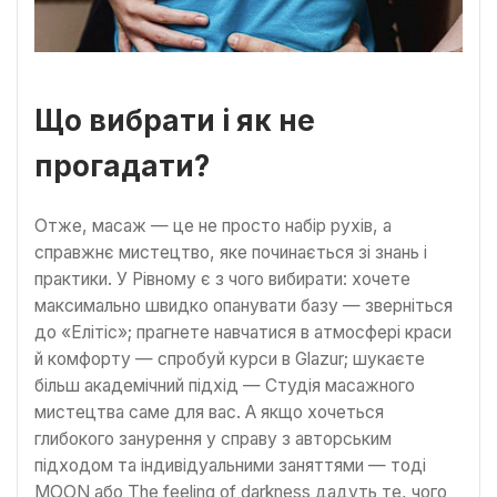
Що вибрати і як не
прогадати?
Отже, масаж — це не просто набір рухів, а
справжнє мистецтво, яке починається зі знань і
практики. У Рівному є з чого вибирати: хочете
максимально швидко опанувати базу — зверніться
до «Елітіс»; прагнете навчатися в атмосфері краси
й комфорту — спробуй курси в Glazur; шукаєте
більш академічний підхід — Студія масажного
мистецтва саме для вас. А якщо хочеться
глибокого занурення у справу з авторським
підходом та індивідуальними заняттями — тоді
MOON або The feeling of darkness дадуть те, чого