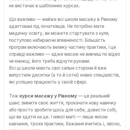
не вистачає в шаблонних курсах.
Що важливо — майже всі школи масажу в Рівному
адаптовані під початківців. Не потрібно мати
медичну освіту, ви можете стартувати з нуля,
поступово набираючи впевненості. Більшість
програм включають велику частину практики, і це
справді важливо — адже масаж не вивчиш по відео
чи книжці, його треба відчути руками.
Всі ці школи мають свої сильні сторони й вже
випустили десятки (а то й сотні) нових спеціалістів,
які успішно працюють у своїй сфері.
Тож
курси масажу у Рівному
— це реальний
шанс змінити своє життя, прокачати нову навичку
або просто зробити щось для себе, довести собі,
що ви здатні на це. І ніякої магії — лише якісне
навчання, трохи практики, бажання вчитись і, звісно,