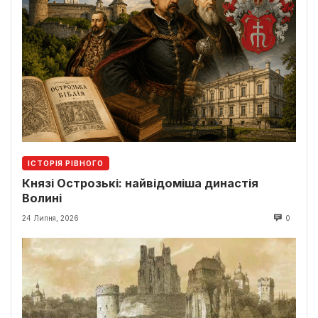
ІСТОРІЯ РІВНОГО
Князі Острозькі: найвідоміша династія
Волині
24 Липня, 2026
0