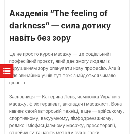
Академія “The feeling of
darkness” — сила дотику
навіть без зору
Це не просто курси масажу — це соціальний і
професійний проєкт, який дає змогу людям із
порушенням зору опанувати нову професію. Але й
для звичайних учнів тут теж знайдеться чимало
цінного.
Засновниця — Катерина Лєнь, чемпіонка України з
масажу, фізіотерапевт, викладач і масажист. Вона
навчає своїй авторській техніці, а ще — арійському,
спортивному, вакуумному, лімфодренажному,
релакс і міофасціальному масажу, пресотерапії,
стрейчингу та навіть методу сухої голки.