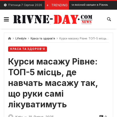
Skip
Де покурити якісний кальян в Рівному?
TRENDING
П’ятниця 7 Серпня 2026
25 Березня, 2024
2 Грудня
to
content
Lifestyle
Краса та здоров'я
Курси масажу Рівне: ТОП-5 місць, де навчать масажу так, що руки самі лікуватимуть
КРАСА ТА ЗДОРОВ'Я
Курси масажу Рівне:
ТОП-5 місць, де
навчать масажу так,
що руки самі
лікуватимуть
0
Katy
19 Липня, 2025
—