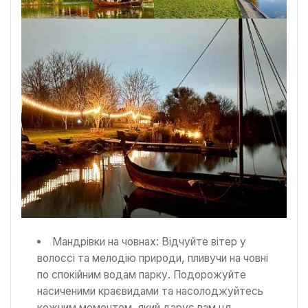
Мандрівки на човнах: Відчуйте вітер у
волоссі та мелодію природи, пливучи на човні
по спокійним водам парку. Подорожуйте
насиченими краєвидами та насолоджуйтесь
кожним моментом, який дарує вам ця