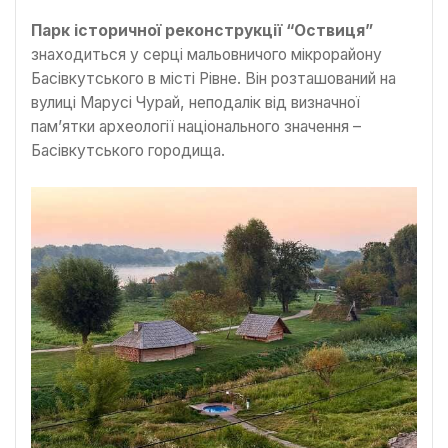
Парк історичної реконструкції “Оствиця”
знаходиться у серці мальовничого мікрорайону
Басівкутського в місті Рівне. Він розташований на
вулиці Марусі Чурай, неподалік від визначної
пам’ятки археології національного значення –
Басівкутського городища.