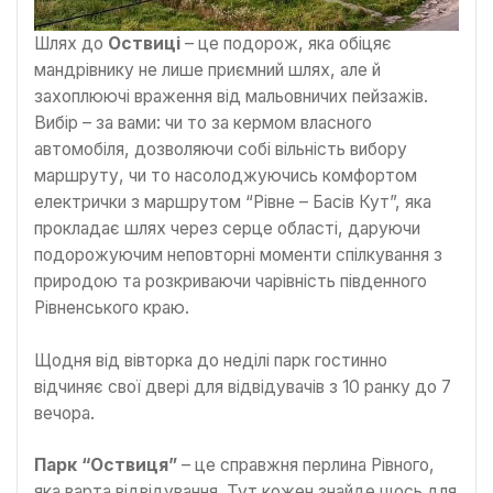
Шлях до
Оствиці
– це подорож, яка обіцяє
мандрівнику не лише приємний шлях, але й
захоплюючі враження від мальовничих пейзажів.
Вибір – за вами: чи то за кермом власного
автомобіля, дозволяючи собі вільність вибору
маршруту, чи то насолоджуючись комфортом
електрички з маршрутом “Рівне – Басів Кут”, яка
прокладає шлях через серце області, даруючи
подорожуючим неповторні моменти спілкування з
природою та розкриваючи чарівність південного
Рівненського краю.
Щодня від вівторка до неділі парк гостинно
відчиняє свої двері для відвідувачів з 10 ранку до 7
вечора.
Парк “Оствиця”
– це справжня перлина Рівного,
яка варта відвідування. Тут кожен знайде щось для