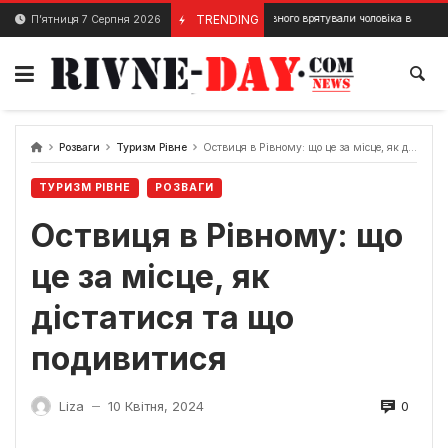
Skip
Медики Рівного врятували чоловіка в якого зупинилось с
TRENDING
П’ятниця 7 Серпня 2026
28 Березня, 2024
to
content
Розваги
Туризм Рівне
Оствиця в Рівному: що це за місце, як дістатися та що подивитися
ТУРИЗМ РІВНЕ
РОЗВАГИ
Оствиця в Рівному: що
це за місце, як
дістатися та що
подивитися
0
Liza
10 Квітня, 2024
—