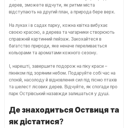
дерев, зможете відчути, як ритми міста
відступають на другий план, а природа бере верх.
На луках і в садах парку, кожна квітка вибухає
своєю красою, а дерева та чагарники створюють
справжній картинний пейзаж. Закохайтеся в
багатство природи, яке неначе переливається
кольорами та ароматами кожного сезону.
І, нарешті, завершите подорож на піку краси –
пікніком під зоряним небом. Подаруйте собі час на
спокій, насолоду й відновлення сил під пісню птахів
та шелест лісових дерев. Відчуйте, як спогади про
парк Острівський назавжди залишаться у душі.
Де знаходиться Оствиця та
як дістатися
?