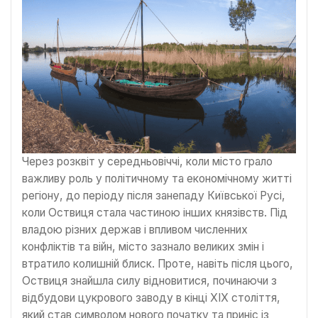
Через розквіт у середньовіччі, коли місто грало
важливу роль у політичному та економічному житті
регіону, до періоду після занепаду Київської Русі,
коли Оствиця стала частиною інших князівств. Під
владою різних держав і впливом численних
конфліктів та війн, місто зазнало великих змін і
втратило колишній блиск. Проте, навіть після цього,
Оствиця знайшла силу відновитися, починаючи з
відбудови цукрового заводу в кінці XIX століття,
який став символом нового початку та приніс із