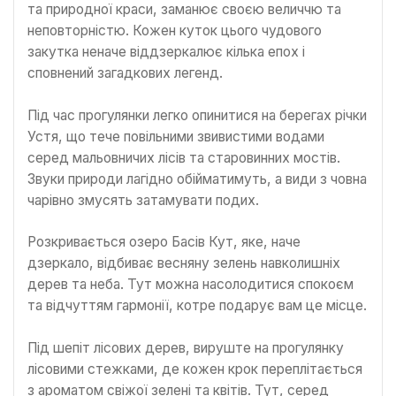
та природної краси, заманює своєю величчю та
неповторністю. Кожен куток цього чудового
закутка неначе віддзеркалює кілька епох і
сповнений загадкових легенд.
Під час прогулянки легко опинитися на берегах річки
Устя, що тече повільними звивистими водами
серед мальовничих лісів та старовинних мостів.
Звуки природи лагідно обійматимуть, а види з човна
чарівно змусять затамувати подих.
Розкривається озеро Басів Кут, яке, наче
дзеркало, відбиває весняну зелень навколишніх
дерев та неба. Тут можна насолодитися спокоєм
та відчуттям гармонії, котре подарує вам це місце.
Під шепіт лісових дерев, вируште на прогулянку
лісовими стежками, де кожен крок переплітається
з ароматом свіжої зелені та квітів. Тут, серед