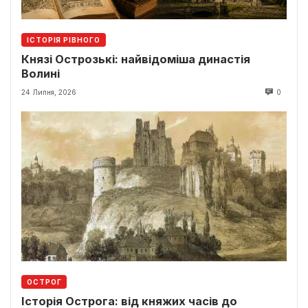
ІСТОРІЯ РІВНОГО
Князі Острозькі: найвідоміша династія
Волині
24 Липня, 2026
0
ОСТРОГ
Історія Острога: від княжих часів до