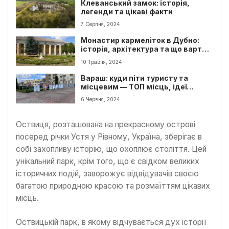
Клеванський замок: історія,
легенди та цікаві факти
7 Серпня, 2024
Монастир кармеліток в Дубно:
історія, архітектура та що варто
побачити туристу
10 Травня, 2024
Вараш: куди піти туристу та
місцевим — ТОП місць, ідеї
відпочинку
6 Червня, 2024
Оствиця, розташована на прекрасному острові
посеред річки Устя у Рівному, Україна, зберігає в
собі захопливу історію, що охоплює століття. Цей
унікальний парк, крім того, що є свідком великих
історичних подій, заворожує відвідувачів своєю
багатою природною красою та розмаїттям цікавих
місць.
Оствицькій парк, в якому відчувається дух історії