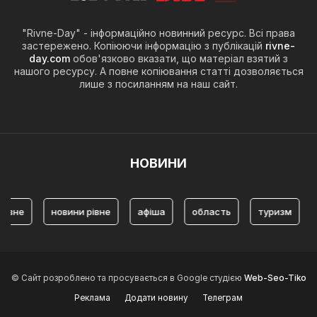
"Rivne-Day" - інформаційно новинний ресурс. Всі права
застережено. Копіюючи інформацію з публікацій
rivne-
day.com
обов'язково вказати, що матеріал взятий з
нашого ресурсу. А повне копіювання статті дозволяється
лише з посиланням на наш сайт.
НОВИНИ
е
новини рівне
афіша
область
туризм
Тури
© Сайт розроблено та просувається в Google студією
Web-Seo-Tiko
Реклама
Додати новину
Телеграм