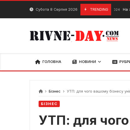
Skip
to
Субота 8 Серпня 2026
TRENDING
На заповідн
12 Березня, 2024
content
ГОЛОВНА
НОВИНИ
РУБР
Бізнес
УТП: для чого вашому бізнесу уні
БІЗНЕС
УТП: для чого