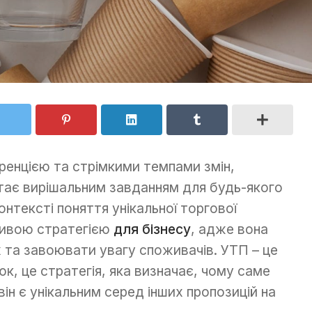
уренцією та стрімкими темпами змін,
стає вирішальним завданням для будь-якого
онтексті поняття унікальної торгової
ливою стратегією
для бізнесу
, адже вона
 та завоювати увагу споживачів. УТП – це
к, це стратегія, яка визначає, чому саме
він є унікальним серед інших пропозицій на