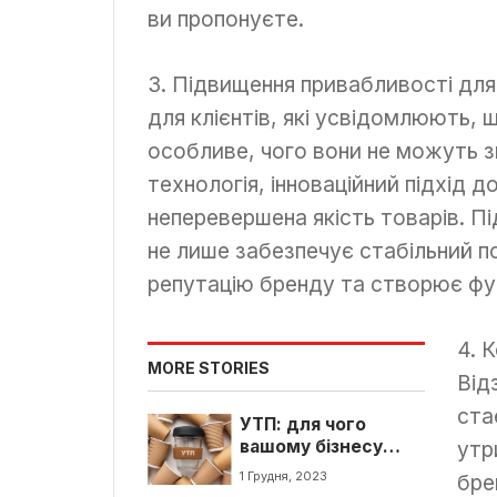
ви пропонуєте.
3. Підвищення привабливості для
для клієнтів, які усвідомлюють,
особливе, чого вони не можуть з
технологія, інноваційний підхід д
неперевершена якість товарів. П
не лише забезпечує стабільний по
репутацію бренду та створює фу
4. 
MORE STORIES
Від
ста
УТП: для чого
вашому бізнесу
утр
унікальна торгова
1 Грудня, 2023
бре
пропозиція