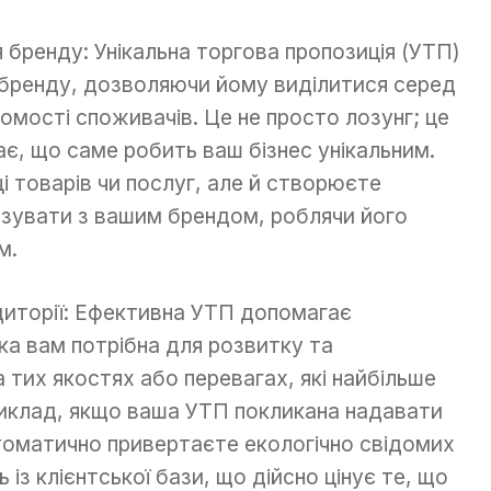
я бренду: Унікальна торгова пропозиція (УТП)
 бренду, дозволяючи йому виділитися серед
омості споживачів. Це не просто лозунг; це
ає, що саме робить ваш бізнес унікальним.
і товарів чи послуг, але й створюєте
’язувати з вашим брендом, роблячи його
м.
удиторії: Ефективна УТП допомагає
ка вам потрібна для розвитку та
 тих якостях або перевагах, які найбільше
приклад, якщо ваша УТП покликана надавати
втоматично привертаєте екологічно свідомих
із клієнтської бази, що дійсно цінує те, що