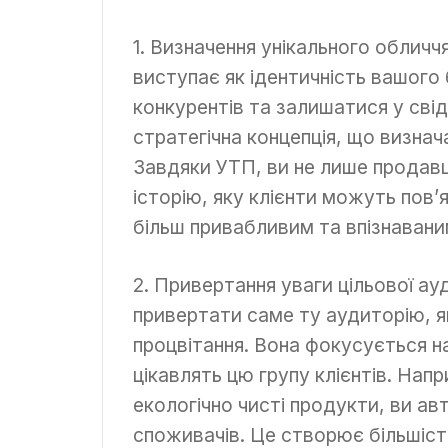
1. Визначення унікального обличч
виступає як ідентичність вашого
конкурентів та залишатися у свід
стратегічна концепція, що визнач
Завдяки УТП, ви не лише продавц
історію, яку клієнти можуть пов
більш привабливим та впізнавани
2. Привертання уваги цільової а
привертати саме ту аудиторію, я
процвітання. Вона фокусується на
цікавлять цю групу клієнтів. На
екологічно чисті продукти, ви а
споживачів. Це створює більшість 