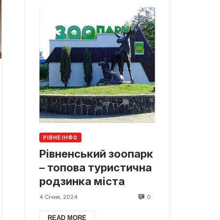
РІВНЕ ІНФО
Рівненський зоопарк
– топова туристична
родзинка міста
0
4 Січня, 2024
READ MORE