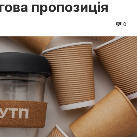
гова пропозиція
0