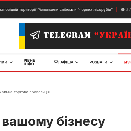
ій території Рівненщини спіймали “чорних лісорубів”
2 Лютого, 
РІВНЕ
ИКИ
АФІША
РОЗВАГИ
БІЗ
ІНФО
кальна торгова пропозиція
 вашому бізнесу