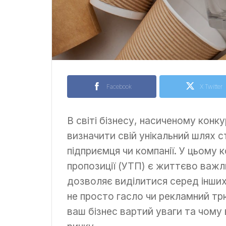
Facebook
X Twitter
В світі бізнесу, насиченому конк
визначити свій унікальний шлях 
підприємця чи компанії. У цьому к
пропозиції (УТП) є життєво важ
дозволяє виділитися серед інших
не просто гасло чи рекламний трю
ваш бізнес вартий уваги та чому 