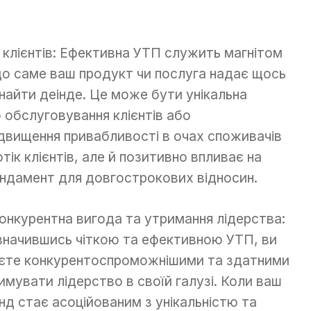
 клієнтів: Ефективна УТП служить магнітом
 що саме ваш продукт чи послуга надає щось
найти деінде. Це може бути унікальна
о обслуговування клієнтів або
ідвищення привабливості в очах споживачів
тік клієнтів, але й позитивно впливає на
ндамент для довгострокових відносин.
Конкурентна вигода та утримання лідерства:
значившись чіткою та ефективною УТП, ви
єте конкурентоспроможнішими та здатними
имувати лідерство в своїй галузі. Коли ваш
нд стає асоційованим з унікальністю та