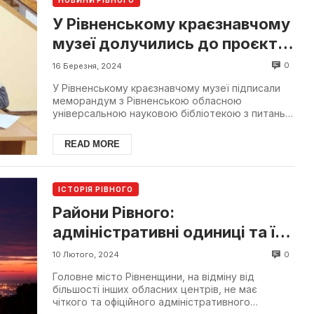
НОВИНИ РІВНОГО
У Рівненському краєзнавчому
музеї долучились до проєкту
“Історична Волинь”
0
16 Березня, 2024
У Рівненському краєзнавчому музеї підписали
меморандум з Рівненською обласною
універсальною науковою бібліотекою з питань
співпраці у електронном...
READ MORE
ІСТОРІЯ РІВНОГО
Райони Рівного:
адміністративні одиниці та їх
назви
0
10 Лютого, 2024
Головне місто Рівненщини, на відміну від
більшості інших обласних центрів, не має
чіткого та офіційного адміністративного