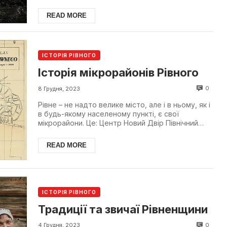
село було заснова...
READ MORE
ІСТОРІЯ РІВНОГО
Історія мікрорайонів Рівного
0
8 Грудня, 2023
Рівне – не надто велике місто, але і в ньому, як і
в будь-якому населеному пункті, є свої
мікрорайони. Це: Центр Новий Двір Північний
Льонокомбін...
READ MORE
ІСТОРІЯ РІВНОГО
Традиції та звичаї Рівненщини
0
4 Грудня, 2023