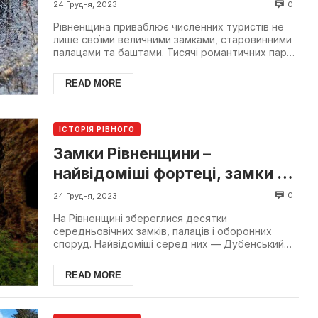
туристам
0
24 Грудня, 2023
Рівненщина приваблює численних туристів не
лише своїми величними замками, старовинними
палацами та баштами. Тисячі романтичних пар
приїздять у ві...
READ MORE
ІСТОРІЯ РІВНОГО
Замки Рівненщини –
найвідоміші фортеці, замки та
палаци
0
24 Грудня, 2023
На Рівненщині збереглися десятки
середньовічних замків, палаців і оборонних
споруд. Найвідоміші серед них — Дубенський
замок, Острозький замок, К...
READ MORE