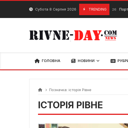
Skip
to
Субота 8 Серпня 2026
TRENDING
Портативний д
15 Червня, 2026
content
ГОЛОВНА
НОВИНИ
РУБР
Позначка:
історія Рівне
ІСТОРІЯ РІВНЕ