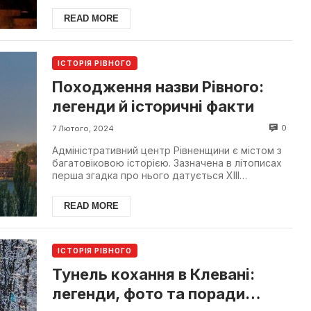
районування. Проте існу...
READ MORE
ІСТОРІЯ РІВНОГО
Походження назви Рівного:
легенди й історичні факти
0
7 Лютого, 2024
Адміністративний центр Рівненщини є містом з
багатовіковою історією. Зазначена в літописах
перша згадка про нього датується ХІІІ
століттям, 1283 ...
READ MORE
ІСТОРІЯ РІВНОГО
Тунель кохання в Клевані:
легенди, фото та поради