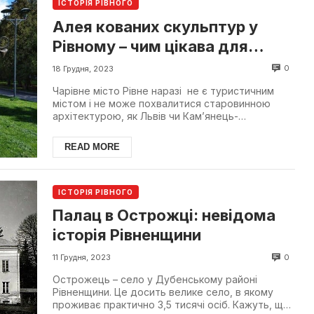
ІСТОРІЯ РІВНОГО
Алея кованих скульптур у
Рівному – чим цікава для
туристів?
0
18 Грудня, 2023
Чарівне місто Рівне наразі не є туристичним
містом і не може похвалитися старовинною
архітектурою, як Львів чи Кам’янець-
Подільський, або к...
READ MORE
ІСТОРІЯ РІВНОГО
Палац в Острожці: невідома
історія Рівненщини
0
11 Грудня, 2023
Острожець – село у Дубенському районі
Рівненщини. Це досить велике село, в якому
проживає практично 3,5 тисячі осіб. Кажуть, що