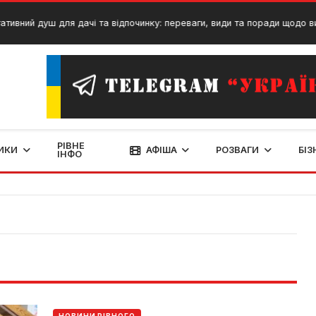
уш для дачі та відпочинку: переваги, види та поради щодо вибору
РІВНЕ
ИКИ
АФІША
РОЗВАГИ
БІЗ
ІНФО