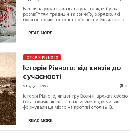
Віковічна українська культура завжди буяла
розмаїттям традицій та звичаїв, обрядів, які
були особливі в кожної з областей. Більшість з
них пов'яз...
READ MORE
ІСТОРІЯ РІВНОГО
Історія Рівного: від князів до
сучасності
0
3 Грудня, 2023
Історія Рівного, як центру Волині, вражає своєю
багатовимірністю та важливими подіями, які
формували це місто на протязі століть. В
далекому 1939...
READ MORE