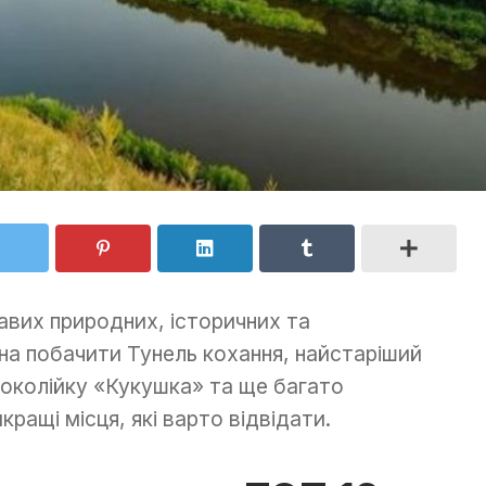
авих природних, історичних та
на побачити Тунель кохання, найстаріший
ькоколійку «Кукушка» та ще багато
ращі місця, які варто відвідати.