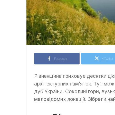
Facebook
X Twitter
Рівненщина приховує десятки цік
архітектурних пам’яток. Тут мож
дуб України, Соколині гори, вуз
маловідомих локацій. Зібрали найк