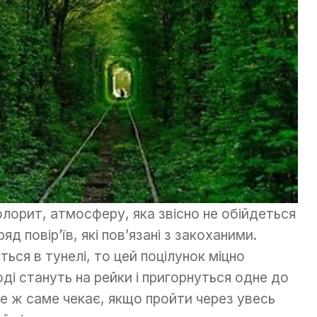
лорит, атмосферу, яка звісно не обійдеться
яд повір’їв, які пов’язані з закоханими.
ься в тунелі, то цей поцілунок міцно
ді стануть на рейки і пригорнуться одне до
Те ж саме чекає, якщо пройти через увесь