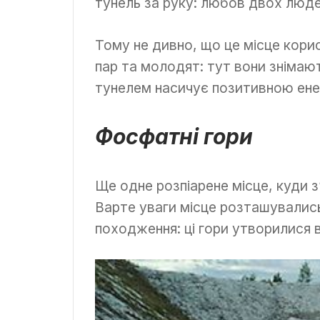
тунель за руку: любов двох люде
Тому не дивно, що це місце кори
пар та молодят: тут вони знімают
тунелем насичує позитивною ен
Фосфатні гори
Ще одне розпіарене місце, куди 
Варте уваги місце розташувались 
походження: ці гори утворилися в