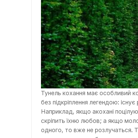
Тунель кохання має особливий ко
без підкріплення легендою: існує р
Наприклад, якщо акохані поцілуют
скріпить їхню любов; а якщо моло
одного, то вже не розлучаться. 