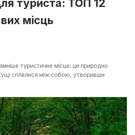
ля туриста: ТОП 12
авих місць
рамніше туристичне місце: це природно
кущі сплелися між собою, утворивши