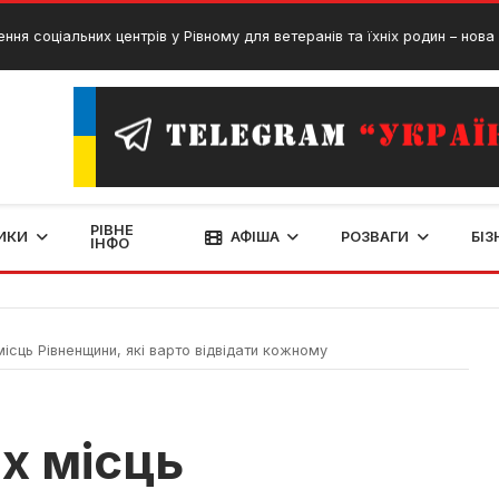
льних центрів у Рівному для ветеранів та їхніх родин – нова петиція в
РІВНЕ
ИКИ
АФІША
РОЗВАГИ
БІЗ
ІНФО
ісць Рівненщини, які варто відвідати кожному
х місць