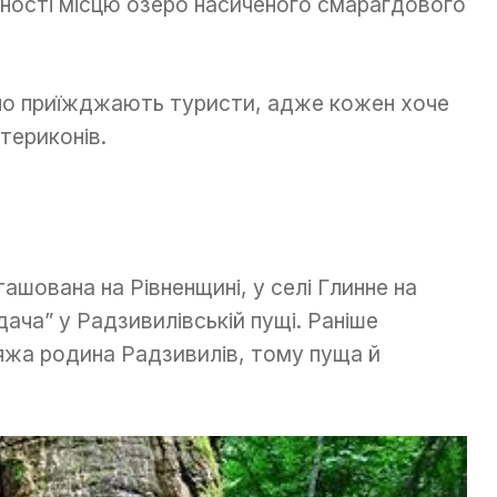
ьності місцю озеро насиченого смарагдового
но приїжджають туристи, адже кожен хоче
териконів.
ташована на Рівненщині, у селі Глинне на
ача” у Радзивилівській пущі. Раніше
няжа родина Радзивилів, тому пуща й