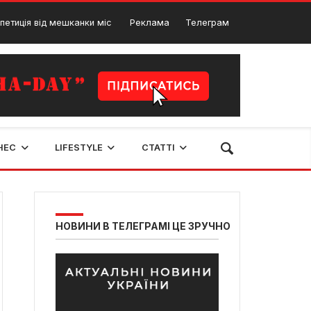
ід мешканки міста
Реклама
Засудили місцевого злодія-
Телеграм
28 Лютого, 2024
НЕС
LIFESTYLE
СТАТТІ
НОВИНИ В ТЕЛЕГРАМІ ЦЕ ЗРУЧНО