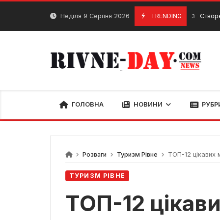
Skip
to
Неділя 9 Серпня 2026
TRENDING
Створення соціа
2 Грудня, 2023
content
ГОЛОВНА
НОВИНИ
РУБР
Розваги
Туризм Рівне
ТОП-12 цікавих м
ТУРИЗМ РІВНЕ
ТОП-12 цікави