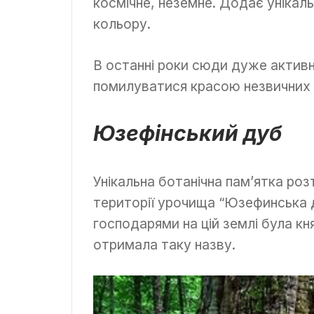
космічне, неземне. Додає унікал
кольору.
В останні роки сюди дуже актив
помилуватися красою незвичних 
Юзефінський дуб
Унікальна ботанічна пам’ятка роз
території урочища “Юзефинська д
господарями на цій землі була к
отримала таку назву.