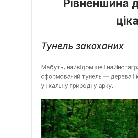
Рівненшина д
цік
Тунель закоханих
Мабуть, найвідоміше і найінстаг
сформований тунель — дерева і 
унікальну природну арку.