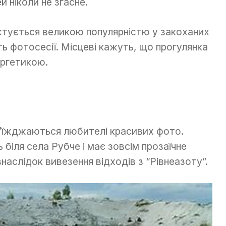
й ніколи не згасне.
стується великою популярністю у закоханих
ь фотосесії. Місцеві кажуть, що прогулянка
ергетикою.
з’їжджаються любителі красивих фото.
біля села Рубче і має зовсім прозаїчне
наслідок вивезення відходів з “Рівнеазоту”.