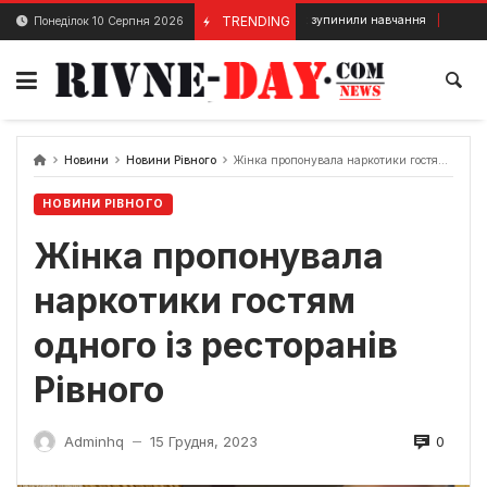
Skip
У 3 садках зупинили навчання
TRENDING
Понеділок 10 Серпня 2026
4 Грудня, 2023
31 Липня, 2025
to
content
Новини
Новини Рівного
Жінка пропонувала наркотики гостям одного із ресторанів Рівного
НОВИНИ РІВНОГО
Жінка пропонувала
наркотики гостям
одного із ресторанів
Рівного
0
Adminhq
15 Грудня, 2023
—