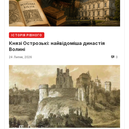
ІСТОРІЯ РІВНОГО
Князі Острозькі: найвідоміша династія
Волині
24 Липня, 2026
0