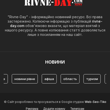
"Rivne-Day" - інформаційно новинний ресурс. Всі права
застережено. Копіюючи інформацію з публікацій
rivne-
day.com
обов'язково вказати, що матеріал взятий з
нашого ресурсу. А повне копіювання статті дозволяється
лише з посиланням на наш сайт.
НОВИНИ
новини рівне
афіша
область
туризм
Туризм Рі
© Сайт розроблено та просувається в Google студією
Web-Seo-Tiko
Реклама
Додати новину
Телеграм