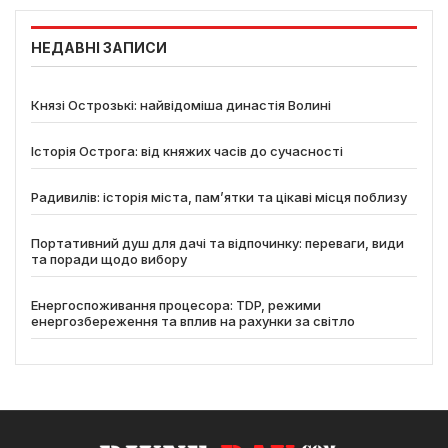
НЕДАВНІ ЗАПИСИ
Князі Острозькі: найвідоміша династія Волині
Історія Острога: від княжих часів до сучасності
Радивилів: історія міста, пам’ятки та цікаві місця поблизу
Портативний душ для дачі та відпочинку: переваги, види
та поради щодо вибору
Енергоспоживання процесора: TDP, режими
енергозбереження та вплив на рахунки за світло