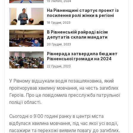
19 Лютого, 2024
паверліфтингу
На Рівненщині стартує проект із
посилення ролі жінки в регіоні
18 Грудня, 2023
В Рівненській райраді вісім
депутатів склали мандати
20 Грудня, 2023
Рівнерада затвердила бюджет
Рівненської громади на 2024
22 Грудня, 2023
У Рівному відшукали водія позашляховика, який
проігнорував хвилину мовчання, на честь загиблих
Героїв. Про це повідомила пресслужба патрульної
поліції області.
Сьогодні о 9:00 годині ранку в центрі міста
відбулася хвилина мовчання, під час якої усі водії,
пасажири та перехожі виявили повагу до загиблих.