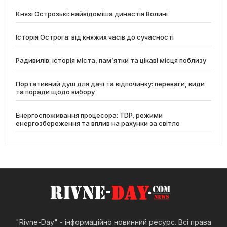
Князі Острозькі: найвідоміша династія Волині
Історія Острога: від княжих часів до сучасності
Радивилів: історія міста, пам’ятки та цікаві місця поблизу
Портативний душ для дачі та відпочинку: переваги, види
та поради щодо вибору
Енергоспоживання процесора: TDP, режими
енергозбереження та вплив на рахунки за світло
"Rivne-Day" - інформаційно новинний ресурс. Всі права