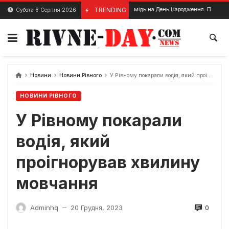
Skip
Білий Ведмідь на День Народження. Привітання в Рівно
TRENDING
Субота 8 Серпня 2026
13 Грудня, 2023
to
content
Новини
Новини Рівного
У Рівному покарали водія, який проігнорував хвилину мовчання
НОВИНИ РІВНОГО
У Рівному покарали
водія, який
проігнорував хвилину
мовчання
0
Adminhq
20 Грудня, 2023
—