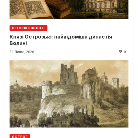
ІСТОРІЯ РІВНОГО
Князі Острозькі: найвідоміша династія
Волині
24 Липня, 2026
0
ОСТРОГ